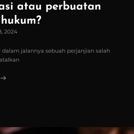
asi atau perbuatan
 hukum?
8, 2024
i dalam jalannya sebuah perjanjian salah
atalkan
Apakah
Pemutusan
Perjanjian
Secara
Sepihak
Merupakan
Wanprestasi