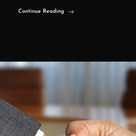
Apakah
Continue Reading
Pihak
Yang
Tidak
Memenuhi
Kewajiban
Dalam
Perjanjian
Dapat
Dijerat
Dengan
Pasal
Penipuan