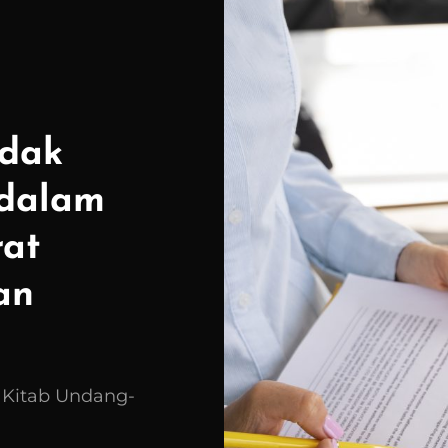
idak
 dalam
rat
an
 Kitab Undang-