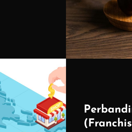
Perband
(Franchi