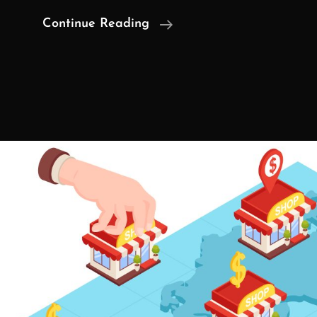
Bagaimana
Continue Reading
Jika
Gugatan
Diajukan
Ke
Pengadilan/Badan
Yang
Tidak
Disepakati
Dalam
Perjanjian?