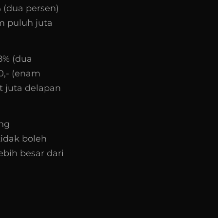
 (dua persen)
m puluh juta
8% (dua
0,- (enam
t juta delapan
ung
tidak boleh
lebih besar dari