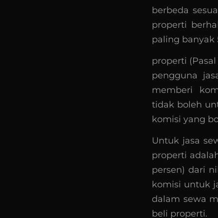
berbeda sesua
properti berh
paling banyak 5
properti (Pasal
pengguna jas
memberi komis
tidak boleh u
komisi yang bo
Untuk jasa se
properti adala
persen) dari n
komisi untuk 
dalam sewa men
beli properti.