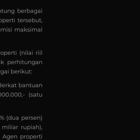
antung berbagai
erti tersebut,
komisi maksimal
erti (nilai riil
uk perhitungan
gai berikut:
Berkat bantuan
00.000,- (satu
% (dua persen)
miliar rupiah),
. Agen properti