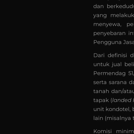
dan berkedud
yang melakuka
menyewa, pen
penyebaran in
Pengguna Jasa 
Dari definisi 
untuk jual be
Permendag 51/
serta sarana 
tanah dan/ata
tapak (
landed 
unit kondotel
lain (misalnya 
Komisi minim