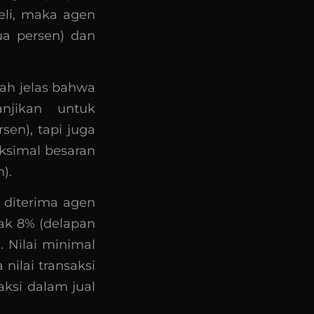
eli, maka agen
ua persen) dan
udah jelas bahwa
anjikan untuk
en), tapi juga
ksimal besaran
).
 diterima agen
yak 8% (delapan
. Nilai minimal
ilai transaksi
aksi dalam jual