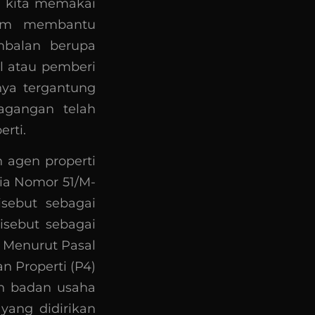
li kita memakai
lam membantu
mbalan berupa
al atau pemberi
nya tergantung
agangan telah
rti.
 agen properti
ia Nomor 51/M-
isebut sebagai
isebut sebagai
 Menurut Pasal
n Properti (P4)
ah badan usaha
ang didirikan