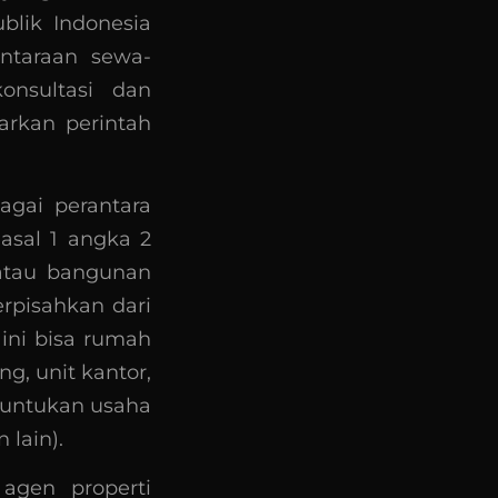
lik Indonesia
antaraan sewa-
onsultasi dan
arkan perintah
bagai perantara
asal 1 angka 2
/atau bangunan
rpisahkan dari
ini bisa rumah
g, unit kantor,
runtukan usaha
 lain).
agen properti