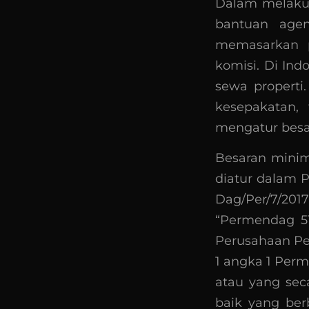
Dalam melakuka
bantuan age
memasarkan p
komisi. Di Ind
sewa properti
kesepakatan,
mengatur besar
Besaran minim
diatur dalam 
Dag/Per/7/201
“Permendag 51
Perusahaan Pe
1 angka 1 Perm
atau yang sec
baik yang be