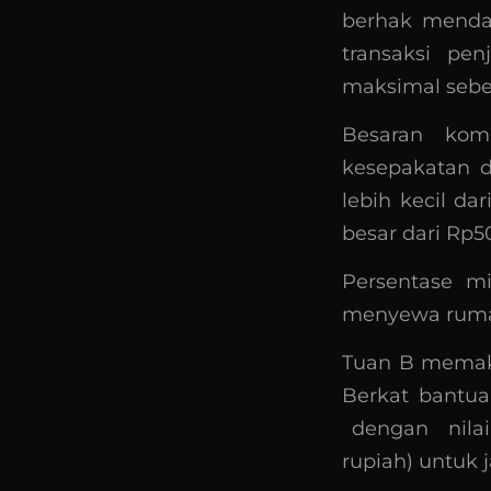
berhak mendap
transaksi pen
maksimal sebes
Besaran komi
kesepakatan d
lebih kecil da
besar dari Rp50
Persentase m
menyewa rumah
Tuan B memaka
Berkat bantu
dengan nilai
rupiah) untuk 