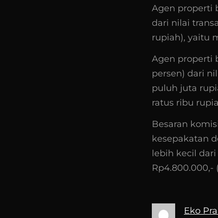
Agen properti
dari nilai tra
rupiah), yaitu 
Agen properti
persen) dari n
puluh juta rup
ratus ribu rupia
Besaran komisi
kesepakatan de
lebih kecil dar
Rp4.800.000,- 
Eko Pr