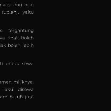
en) dari nilai
rupiah), yaitu
si tergantung
ya tidak boleh
dak boleh lebih
ti untuk sewa
emen miliknya.
h laku disewa
am puluh juta