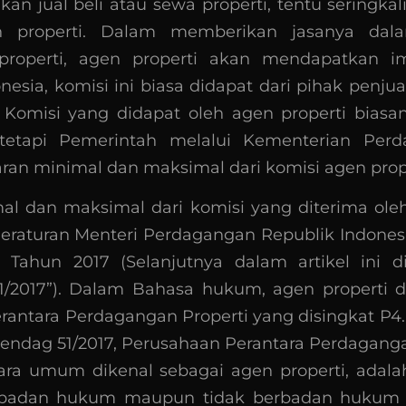
n jual beli atau sewa properti, tentu seringka
n properti. Dalam memberikan jasanya da
roperti, agen properti akan mendapatkan i
onesia, komisi ini biasa didapat dari pihak penju
. Komisi yang didapat oleh agen properti biasa
 tetapi Pemerintah melalui Kementerian Perd
an minimal dan maksimal dari komisi agen prope
al dan maksimal dari komisi yang diterima oleh
Peraturan Menteri Perdagangan Republik Indones
7 Tahun 2017 (Selanjutnya dalam artikel ini d
/2017”). Dalam Bahasa hukum, agen properti d
rantara Perdagangan Properti yang disingkat P4.
endag 51/2017, Perusahaan Perantara Perdaganga
ara umum dikenal sebagai agen properti, adal
rbadan hukum maupun tidak berbadan hukum y